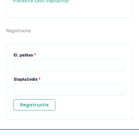
Praradote savo slaptažodį?
Registruotis
El. paštas
*
Slaptažodis
*
Registruotis