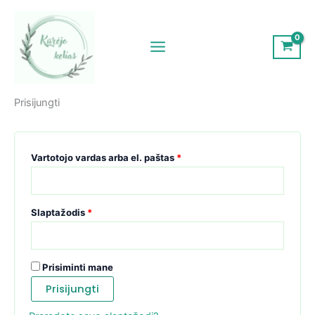
Pereiti
Privalomas
Privalomas
Privalomas
Privalomas
prie
turinio
Prisijungti
Vartotojo vardas arba el. paštas
*
Slaptažodis
*
Prisiminti mane
Prisijungti