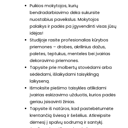
Puikios mokytojos, kurių
bendradarbiavimo dėka sukursite
nuostabius paveikslus. Mokytojos
palaikys ir padės pa įgyvendinti visas jūsų
idėjas!
Studijoje rasite profesionalias kūrybos
priemones – drobes, akrilinius dažus,
paletes, teptukus, menteles bei įvairias
dekoravimo priemones.
Tapysite prie molbertų stovėdami arba
sėdėdami, išlaikydami taisyklingą
laikyseną.
Išmoksite piešimo taisykles atlikdami
įvairias eskizavimo užduotis, kurios padės
geriau įsisavinti žinias.
Tapysite iš natūros, kad pastebėtumėte
krentančią šviesą ir šešėlius. Atkreipsite
dėmesį į spalvų sodrumą ir santykį.