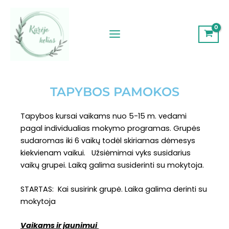
Pereiti
prie
turinio
TAPYBOS PAMOKOS
Tapybos kursai vaikams nuo 5-15 m. vedami
pagal individualias mokymo programas. Grupės
sudaromas iki 6 vaikų todėl skiriamas dėmesys
kiekvienam vaikui. Užsiėmimai vyks susidarius
vaikų grupei. Laiką galima susiderinti su mokytoja.
STARTAS: Kai susirink grupė. Laika galima derinti su
mokytoja
Vaikams ir jaunimui