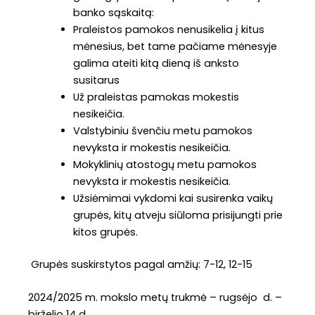
banko sąskaitą:
Praleistos pamokos nenusikelia į kitus
mėnesius, bet tame pačiame mėnesyje
galima ateiti kitą dieną iš anksto
susitarus
Už praleistas pamokas mokestis
nesikeičia.
Valstybiniu švenčiu metu pamokos
nevyksta ir mokestis nesikeičia.
Mokyklinių atostogų metu pamokos
nevyksta ir mokestis nesikeičia.
Užsiėmimai vykdomi kai susirenka vaikų
grupės, kitų atveju siūloma prisijungti prie
kitos grupės.
Grupės suskirstytos pagal amžių: 7-12, 12-15
2024/2025 m. mokslo metų trukmė – rugsėjo d. –
birželio 14 d.