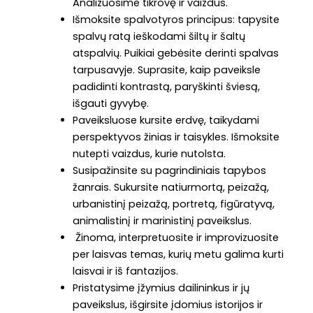
Analizuosime tikrovę ir vaizdus.
Išmoksite spalvotyros principus: tapysite
spalvų ratą ieškodami šiltų ir šaltų
atspalvių. Puikiai gebėsite derinti spalvas
tarpusavyje. Suprasite, kaip paveiksle
padidinti kontrastą, paryškinti šviesą,
išgauti gyvybę.
Paveiksluose kursite erdvę, taikydami
perspektyvos žinias ir taisykles. Išmoksite
nutepti vaizdus, kurie nutolsta.
Susipažinsite su pagrindiniais tapybos
žanrais. Sukursite natiurmortą, peizažą,
urbanistinį peizažą, portretą, figūratyvą,
animalistinį ir marinistinį paveikslus.
Žinoma, interpretuosite ir improvizuosite
per laisvas temas, kurių metu galima kurti
laisvai ir iš fantazijos.
Pristatysime įžymius dailininkus ir jų
paveikslus, išgirsite įdomius istorijos ir