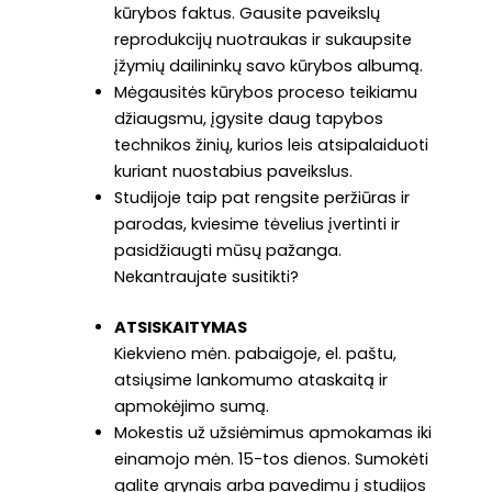
kūrybos faktus. Gausite paveikslų
reprodukcijų nuotraukas ir sukaupsite
įžymių dailininkų savo kūrybos albumą.
Mėgausitės kūrybos proceso teikiamu
džiaugsmu, įgysite daug tapybos
technikos žinių, kurios leis atsipalaiduoti
kuriant nuostabius paveikslus.
Studijoje taip pat rengsite peržiūras ir
parodas, kviesime tėvelius įvertinti ir
pasidžiaugti mūsų pažanga.
Nekantraujate susitikti?
ATSISKAITYMAS
Kiekvieno mėn. pabaigoje, el. paštu,
atsiųsime lankomumo ataskaitą ir
apmokėjimo sumą.
Mokestis už užsiėmimus apmokamas iki
einamojo mėn. 15-tos dienos. Sumokėti
galite grynais arba pavedimu į studijos