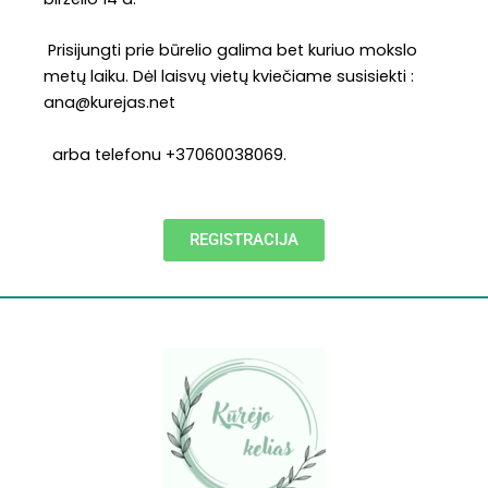
Prisijungti prie būrelio galima bet kuriuo mokslo
metų laiku. Dėl laisvų vietų kviečiame susisiekti :
ana@kurejas.net
arba telefonu +37060038069.
REGISTRACIJA